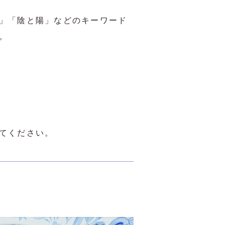
」「陰と陽」などのキーワード
。
てください。