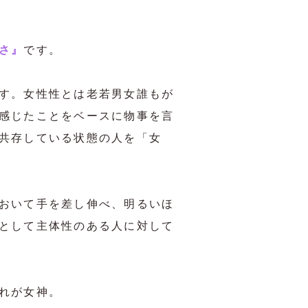
さ』
です。
す。女性性とは老若男女誰もが
感じたことをベースに物事を言
共存している状態の人を「女
おいて手を差し伸べ、明るいほ
として主体性のある人に対して
れが女神。