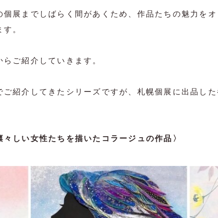
の個展までしばらく間があくため、作品たちの魅力をオ
ます。
からご紹介していきます。
でご紹介してきたシリーズですが、札幌個展に出品した
凛々しい女性たちを描いたコラージュの作品〉