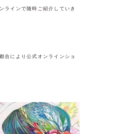
ンラインで随時ご紹介していき
都合により公式オンラインショ