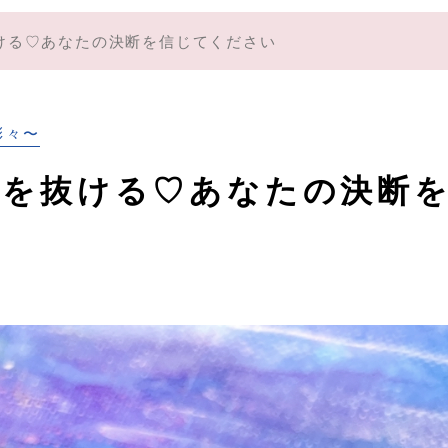
ける♡あなたの決断を信じてください
彩々〜
ンを抜ける♡あなたの決断