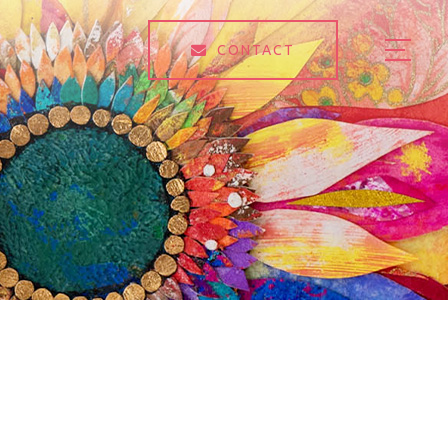
CONTACT
HOME
ABOUT
EXHIBITION
GALLERY
BLOG
LESSON