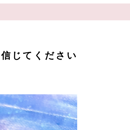
ONLINE SHOP
を信じてください
CONTACT