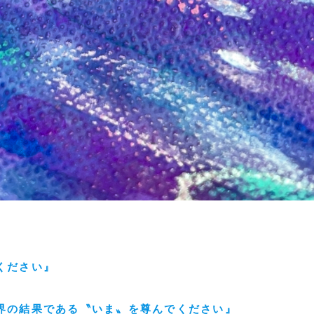
ください』
界の結果である〝いま〟を尊んでください』