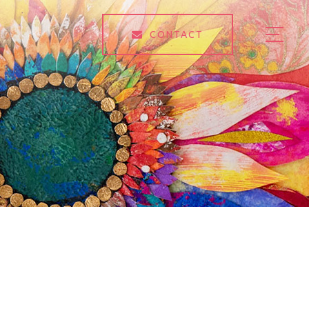
CONTACT
HOME
ABOUT
EXHIBITION
GALLERY
BLOG
LESSON