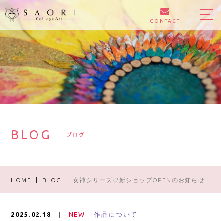
CONTACT
HOME
ABOUT
EXHIBITION
GALLERY
BLOG
BLOG
ブログ
LESSON
HOME
BLOG
女神シリーズ♡新ショップOPENのお知らせ
ONLINE SHOP
NEW
作品について
2025.02.18